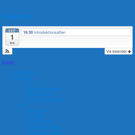
Kalender
SEP
16:30
Introduktionsaften
1
tirs
Vis kalender
Login
Instruktører
Kalender
PDF
Introduktionsaften
Juleafslutning
Generalforsamling
Links
Facebook
YouTube
CopperKnob
Line Dance Event
Dansk Line Dance