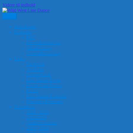
Videre til indhold
Menu
Wild West Line Dance
Ringkøbing-Skjern Kulturcenter, Ranunkelvej 1-3, Skjern
Instruktører
Kalender
PDF
Introduktionsaften
Juleafslutning
Generalforsamling
Links
Facebook
YouTube
CopperKnob
Line Dance Event
Dansk Line Dance
Kickit
Line Dance Kalender
Klubber i Danmark
Danselister
2025 / 2026
2024/2025
Jubilæumsdanse
2023 / 2024