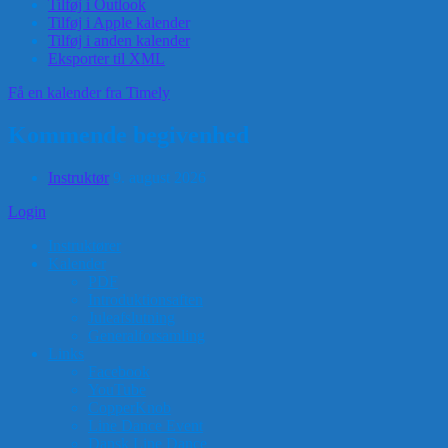
Tilføj i Outlook
Tilføj i Apple kalender
Tilføj i anden kalender
Eksporter til XML
Få en kalender fra Timely
Kommende begivenhed
Instruktør
9. august 2026
Login
Instruktører
Kalender
PDF
Introduktionsaften
Juleafslutning
Generalforsamling
Links
Facebook
YouTube
CopperKnob
Line Dance Event
Dansk Line Dance