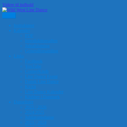
Videre til indhold
Menu
Wild West Line Dance
Ringkøbing-Skjern Kulturcenter, Ranunkelvej 1-3, Skjern
Instruktører
Kalender
PDF
Introduktionsaften
Juleafslutning
Generalforsamling
Links
Facebook
YouTube
CopperKnob
Line Dance Event
Dansk Line Dance
Kickit
Line Dance Kalender
Klubber i Danmark
Danselister
2025 / 2026
2024/2025
Jubilæumsdanse
2023 / 2024