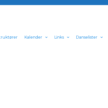
truktører
Kalender
Links
Danselister
n