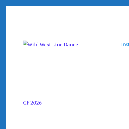
Ins
Ringkøbing-Skjern Kulturcenter, Ranunkelvej 1-3, Skjer
Wild West Line Dance
GF 2026